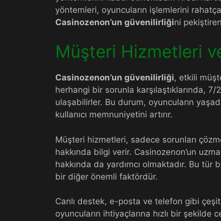
yöntemleri, oyuncuların işlemlerini rahatç
Casinozenon’un güvenilirliği
ni pekiştire
Müşteri Hizmetleri 
Casinozenon’un güvenilirliği
, etkili müş
herhangi bir sorunla karşılaştıklarında, 7
ulaşabilirler. Bu durum, oyuncuların yaşadı
kullanıcı memnuniyetini artırır.
Müşteri hizmetleri, sadece sorunları çöz
hakkında bilgi verir. Casinozenon’un uzman
hakkında da yardımcı olmaktadır. Bu tür b
bir diğer önemli faktördür.
Canlı destek, e-posta ve telefon gibi çeşit
oyuncuların ihtiyaçlarına hızlı bir şekild