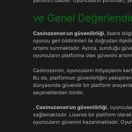
yardımcı olabilir. Oyuncuların yorumları, yen
ve Genel Değerlend
Casinozenon’un güvenilirliği
, lisans bil
oyuncu geri bildirimleri ile doğrudan ilişkil
ortamı sunmaktadır. Ayrıca, sunduğu güvenl
oyuncuların platforma olan güvenini artırm
Casinozenon, oyuncuların ihtiyaçlarını karş
Bu da, platformun güvenilirliğini pekiştire
dünyasında güvenilir bir platform arayanla
seçeneklerden biridir.
,
Casinozenon’un güvenilirliği
, oyuncula
sağlamaktadır. Lisanslı bir platform olara
oyuncuların güvenini kazanmaktadır. Oyunc