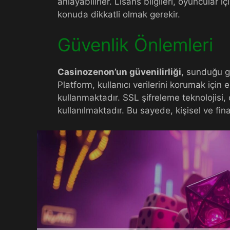
anlayabilirler. Lisans bilgileri, oyuncular 
konuda dikkatli olmak gerekir.
Güvenlik Önlemleri
Casinozenon’un güvenilirliği
, sunduğu gü
Platform, kullanıcı verilerini korumak için 
kullanmaktadır. SSL şifreleme teknolojisi, o
kullanılmaktadır. Bu sayede, kişisel ve fina