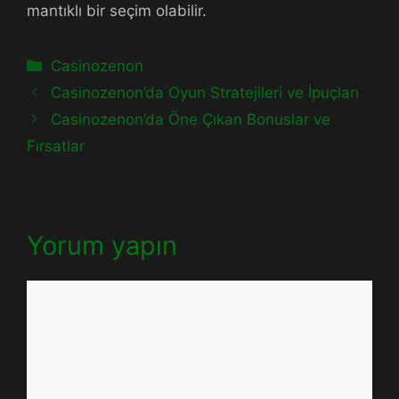
mantıklı bir seçim olabilir.
Kategoriler
Casinozenon
Casinozenon’da Oyun Stratejileri ve İpuçları
Casinozenon’da Öne Çıkan Bonuslar ve
Fırsatlar
Yorum yapın
Yorum