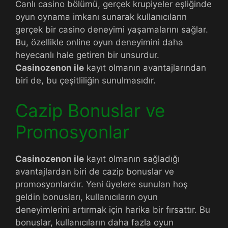
Canlı casino bölümü, gerçek krupiyeler eşliğinde
oyun oynama imkanı sunarak kullanıcıların
gerçek bir casino deneyimi yaşamalarını sağlar.
Bu, özellikle online oyun deneyimini daha
heyecanlı hale getiren bir unsurdur.
Casinozenon ile
kayıt olmanın avantajlarından
biri de, bu çeşitliliğin sunulmasıdır.
Cazip Bonuslar ve
Promosyonlar
Casinozenon ile
kayıt olmanın sağladığı
avantajlardan biri de cazip bonuslar ve
promosyonlardır. Yeni üyelere sunulan hoş
geldin bonusları, kullanıcıların oyun
deneyimlerini artırmak için harika bir fırsattır. Bu
bonuslar, kullanıcıların daha fazla oyun